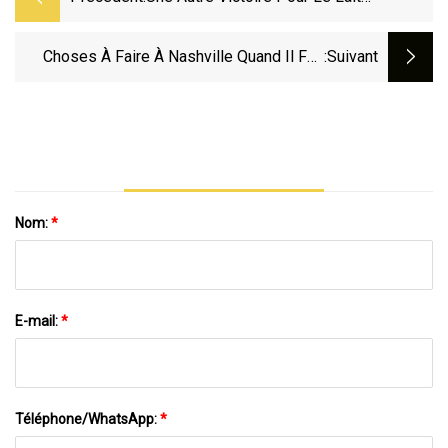
D'avoine ? Découvrez La Première
Machine À Expresso Avec Une One
Choses À Faire À Nashville Quand Il Fait
:suivant
Chaud Dehors Cet Été
Nom:
*
E-mail:
*
Téléphone/WhatsApp:
*