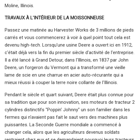
Moline, Illinois.
TRAVAUX À L'INTÉRIEUR DE LA MOISSONNEUSE
Passez une matinée au Harvester Works de 3 millions de pieds
carrés et vous commencerez à voir à quel point tout cela est
devenu high-tech. Lorsqu'une usine Deere a ouvert ici en 1912,
c'était déjà vers la fin du premier siècle d'activité de l'entreprise.
Il a été lancé à Grand Detour, dans l'Illinois, en 1837 par John
Deere, un forgeron du Vermont qui a transformé une vieille
lame de scie en une charrue en acier auto-récurante qui a
mieux réussi à couper la terre noire collante de l'Illinois.
Pendant le siècle et quart suivant, Deere était plus connue pour
sa tradition que pour son innovation, ses moteurs de tracteur 2
cylindres distinctifs "Poppin' Johnny" un son familier dans les
fermes qui n'avaient pas fait le saut vers des machines plus
puissantes. La Seconde Guerre mondiale a commencé à
changer cela, alors que les agriculteurs devenus soldats
rentraient chez eux et se demandaient pourquoi leurs tracteurs