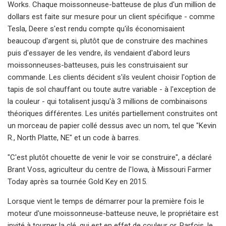
Works. Chaque moissonneuse-batteuse de plus d'un million de
dollars est faite sur mesure pour un client spécifique - comme
Tesla, Deere s'est rendu compte qu'ils économisaient
beaucoup d'argent si, plutôt que de construire des machines
puis d'essayer de les vendre, ils vendaient d'abord leurs
moissonneuses-batteuses, puis les construisaient sur
commande. Les clients décident s'ils veulent choisir l'option de
tapis de sol chauffant ou toute autre variable - à l'exception de
la couleur - qui totalisent jusqu'à 3 millions de combinaisons
théoriques différentes. Les unités partiellement construites ont
un morceau de papier collé dessus avec un nom, tel que "Kevin
R., North Platte, NE" et un code à barres.
"C'est plutôt chouette de venir le voir se construire", a déclaré
Brant Voss, agriculteur du centre de l'Iowa, à Missouri Farmer
Today après sa tournée Gold Key en 2015.
Lorsque vient le temps de démarrer pour la première fois le
moteur d'une moissonneuse-batteuse neuve, le propriétaire est
invité à tourner la clé, qui est en effet de couleur or. Parfois, le