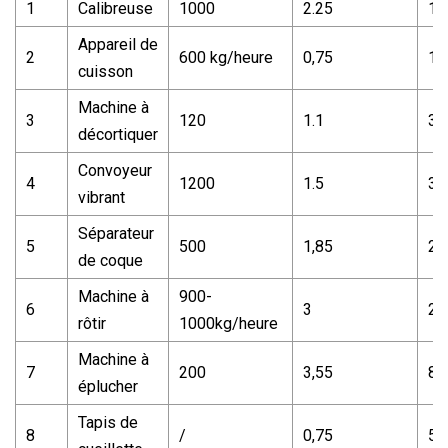
1
Calibreuse
1000
2.25
18
Appareil de
2
600 kg/heure
0,75
12
cuisson
Machine à
3
120
1.1
30
décortiquer
Convoyeur
4
1200
1.5
35
vibrant
Séparateur
5
500
1,85
24
de coque
Machine à
900-
6
3
28
rôtir
1000kg/heure
Machine à
7
200
3,55
80
éplucher
Tapis de
8
/
0,75
55