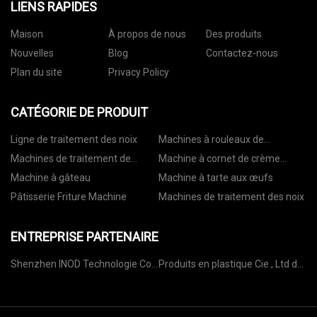
LIENS RAPIDES
Maison
À propos de nous
Des produits
Nouvelles
Blog
Contactez-nous
Plan du site
Privacy Policy
CATÉGORIE DE PRODUIT
Ligne de traitement des noix
Machines à rouleaux de
printemps
Machines de traitement de
Machine à cornet de crème
pâtisserie
glacée
Machine à gâteau
Machine à tarte aux œufs
Pâtisserie Friture Machine
Machines de traitement des noix
ENTREPRISE PARTENAIRE
Shenzhen INOD Technologie Co.,
Produits en plastique Cie., Ltd de
Ltd.
Dongguan Shun Chang.