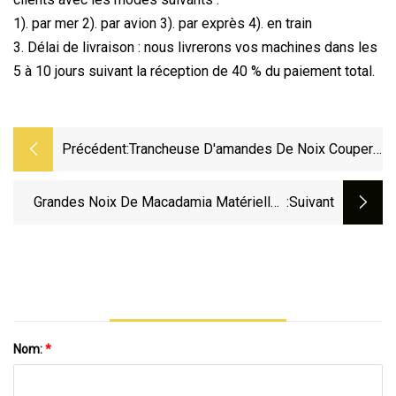
1). par mer 2). par avion 3). par exprès 4). en train
3. Délai de livraison : nous livrerons vos machines dans les
5 à 10 jours suivant la réception de 40 % du paiement total.
Précédent:
Trancheuse D'amandes De Noix Couper
La Machine De Tranchage D'arachides
De Traitement Des Aliments En Chine
Grandes Noix De Macadamia Matérielles
:suivant
Hlqp-600
De Catégorie Comestible Triant La Chaîne
De Fabrication De Séchage D'épluchage
Nom:
*