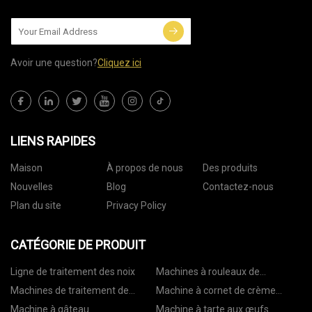
Avoir une question?
Cliquez ici
LIENS RAPIDES
Maison
À propos de nous
Des produits
Nouvelles
Blog
Contactez-nous
Plan du site
Privacy Policy
CATÉGORIE DE PRODUIT
Ligne de traitement des noix
Machines à rouleaux de
printemps
Machines de traitement de
Machine à cornet de crème
pâtisserie
glacée
Machine à gâteau
Machine à tarte aux œufs