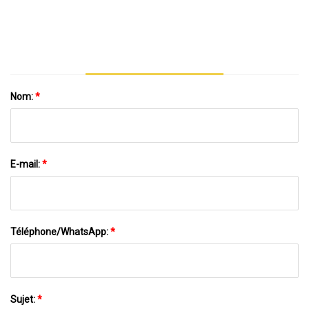
Restaurant Automatique Tortilla Gyoza
Samosa Dumpling Wrapper Ravioli
Empanada Pelmeni Spring Roll Wonton
Maker Making Machine
Nom:
*
E-mail:
*
Téléphone/WhatsApp:
*
Sujet:
*